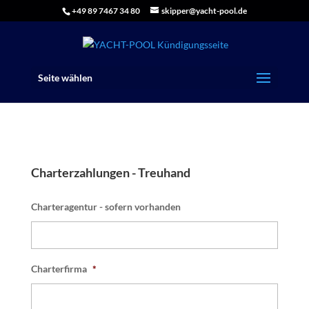
+49 89 7467 34 80
skipper@yacht-pool.de
Seite wählen
Charterzahlungen - Treuhand
Charteragentur - sofern vorhanden
Charterfirma
*