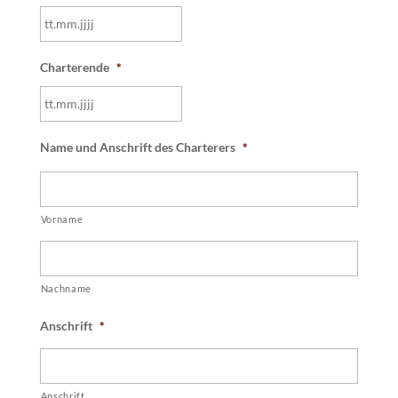
TT
Charterende
*
Punkt
MM
Punkt
TT
JJJJ
Name und Anschrift des Charterers
*
Punkt
MM
Punkt
Vorname
JJJJ
Nachname
Anschrift
*
Anschrift