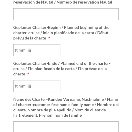
reservación de Nautal / Numéro de réservation Nautal
Geplanter Charter-Beginn / Planned beginning of the
charter-cruise / Inicio planificado de la carta / Début
prévu de la charte
*
TT
Geplantes Charter-Ende / Planned end of the charter-
Punkt
cruise / Fin planificado de la carta / Fin prévue de la
charte
*
MM
Punkt
JJJJ
TT
Name des Charter-Kunden Vorname, Nachnahme / Name
Punkt
of charter-customer first name, family name / Nombre del
cliente, Nombre de pila apellido / Nom du client de
MM
l'affrètement, Prénom nom de famille
Punkt
JJJJ