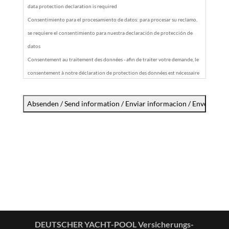
data protection declaration is required
Consentimiento para el procesamiento de datos: para procesar su reclamo,
se requiere el consentimiento para nuestra declaración de protección de
datos
Consentement au traitement des données - afin de traiter votre demande, le
consentement à notre déclaration de protection des données est nécessaire
Ich versichere, dass ich alle Angaben wahrheitsgemäß gemacht habe.
I assure that I have given all information truthfully.
Les aseguro que he dado toda la información con sinceridad.
Je vous assure que j'ai donné toutes les informations en toute sincérité.
DEUTSCHER YACHT-POOL Versicherungs-