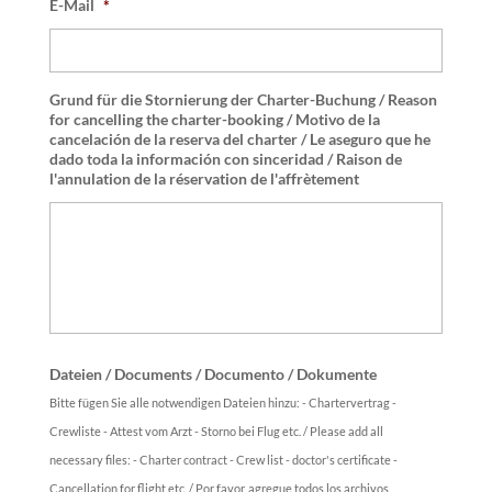
E-Mail
*
Grund für die Stornierung der Charter-Buchung / Reason
for cancelling the charter-booking / Motivo de la
cancelación de la reserva del charter / Le aseguro que he
dado toda la información con sinceridad / Raison de
l'annulation de la réservation de l'affrètement
Dateien / Documents / Documento / Dokumente
Bitte fügen Sie alle notwendigen Dateien hinzu: - Chartervertrag -
Crewliste - Attest vom Arzt - Storno bei Flug etc. / Please add all
necessary files: - Charter contract - Crew list - doctor's certificate -
Cancellation for flight etc. / Por favor, agregue todos los archivos