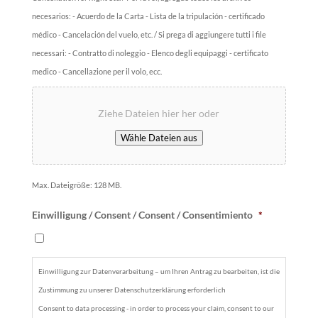
necesarios: - Acuerdo de la Carta - Lista de la tripulación - certificado
médico - Cancelación del vuelo, etc. / Si prega di aggiungere tutti i file
necessari: - Contratto di noleggio - Elenco degli equipaggi - certificato
medico - Cancellazione per il volo, ecc.
Ziehe Dateien hier her oder
Wähle Dateien aus
Max. Dateigröße: 128 MB.
Einwilligung / Consent / Consent / Consentimiento
*
Einwilligung zur Datenverarbeitung – um Ihren Antrag zu bearbeiten, ist die
Zustimmung zu unserer Datenschutzerklärung erforderlich
Consent to data processing - in order to process your claim, consent to our