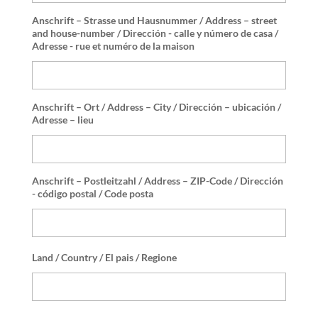
Anschrift – Strasse und Hausnummer / Address – street
and house-number / Dirección - calle y número de casa /
Adresse - rue et numéro de la maison
Anschrift – Ort / Address – City / Dirección – ubicación /
Adresse – lieu
Anschrift – Postleitzahl / Address – ZIP-Code / Dirección
- código postal / Code posta
Land / Country / El pais / Regione